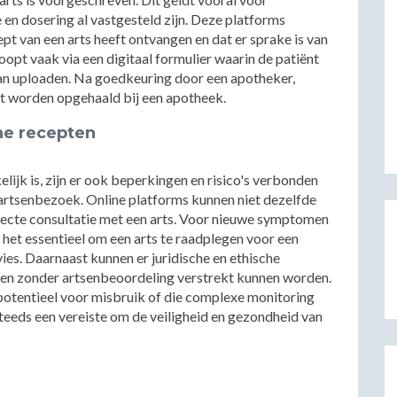
en dosering al vastgesteld zijn. Deze platforms
ept van een arts heeft ontvangen en dat er sprake is van
opt vaak via een digitaal formulier waarin de patiënt
an uploaden. Na goedkeuring door een apotheker,
et worden opgehaald bij een apotheek.
ne recepten
ijk is, zijn er ook beperkingen en risico's verbonden
 artsenbezoek. Online platforms kunnen niet dezelfde
recte consultatie met een arts. Voor nieuwe symptomen
 het essentieel om een arts te raadplegen voor een
s. Daarnaast kunnen er juridische en ethische
jnen zonder artsenbeoordeling verstrekt kunnen worden.
potentieel voor misbruik of die complexe monitoring
 steeds een vereiste om de veiligheid en gezondheid van