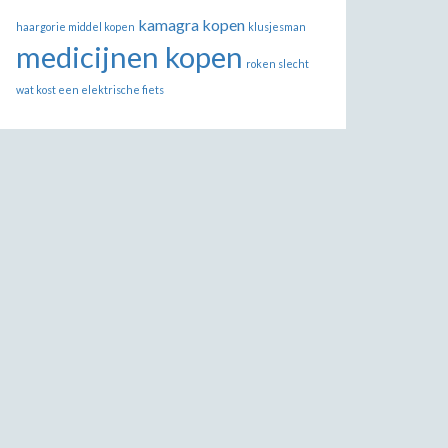
kamagra kopen
haargorie middel kopen
klusjesman
medicijnen kopen
roken slecht
wat kost een elektrische fiets