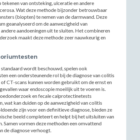
p tekenen van ontsteking, ulceratie en andere
 ulcerosa. Wat deze methode bijzonder betrouwbaar
onsters (biopten) te nemen van de darmwand. Deze
ium geanalyseerd om de aanwezigheid van
 andere aandoeningen uit te sluiten. Het combineren
 onderzoek maakt deze methode zeer nauwkeurig en
toriumtesten
 standaard wordt beschouwd, spelen ook
en een ondersteunende rol bij de diagnose van colitis
 of CT-scans kunnen worden gebruikt om de ernst en
gevallen waar endoscopie moeilijk uit te voeren is.
oedonderzoek en fecale calprotectinetests
n, wat kan duiden op de aanwezigheid van colitis
oldoende zijn voor een definitieve diagnose, bieden ze
ische beeld completeert en helpt bij het uitsluiten van
ohn. Samen vormen deze methoden een omvattend
n de diagnose verhoogt.